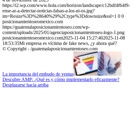
https://i2.wp.com/www.hola.com/horizon/landscape/c12bdf4f64f9-
ense-ar-a-detectar-noticias-falsas-a-los-ni-os.jpg?
im=Resize%3D%28640%29%2Ctype%3Ddownsize&ssl=1
0
0
posicionamientoseomexico.com
https://guatemalaposicionamientoseo.com/wp-
content/uploads/2025/01/agenciaposicionamientoseo-logo-1.png
posicionamientoseomexico.com
2025-11-04 15:27:40
2025-11-08
18:53:35
Mi empresa es víctima de fake news, ¿y ahora qué?
© Copyright - /guatemalaposicionamientoseo.com
La importancia del embudo de ventas
Descubre AMP: ¿Qué es y cómo implementarlo eficazmente?
Desplazarse hacia arriba