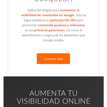
Aplica estrategias para
aumentar la
visibilidad de resultados en Google.
Esto se
logra mediante la
optimización SEO
para
posicionar
contenido positivo y relevante
en las
primeras posiciones
, así como la
identificación y mejora de los elementos que
Google resalta.
Conocer más
AUMENTA TU
VISIBILIDAD ONLINE