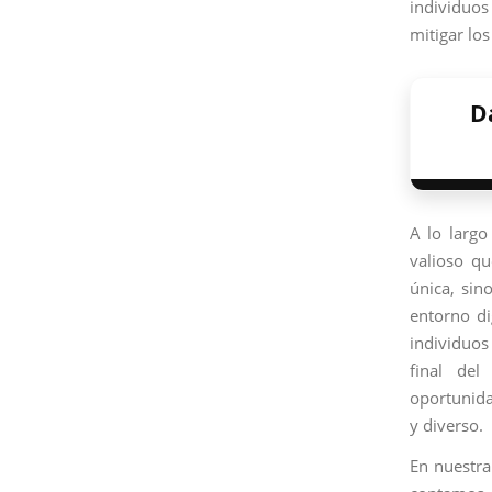
individuos
mitigar lo
Da
A lo largo
valioso q
única, sin
entorno di
individuos
final del
oportunida
y diverso.
En nuestr