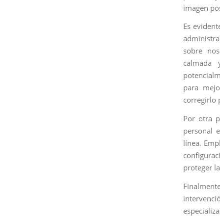
imagen pos
Es evident
administra
sobre nos
calmada y
potencial
para mejo
corregirlo
Por otra 
personal e
línea. Emp
configurac
proteger la
Finalment
intervenc
especializ