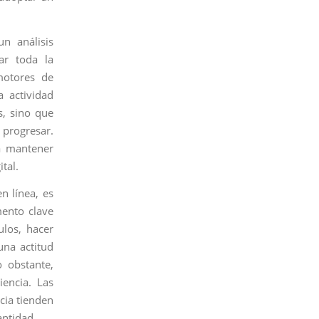
n análisis
ar toda la
motores de
 actividad
s, sino que
 progresar.
ra mantener
tal.
n línea, es
mento clave
ulos, hacer
una actitud
o obstante,
iencia. Las
ncia tienden
antidad.