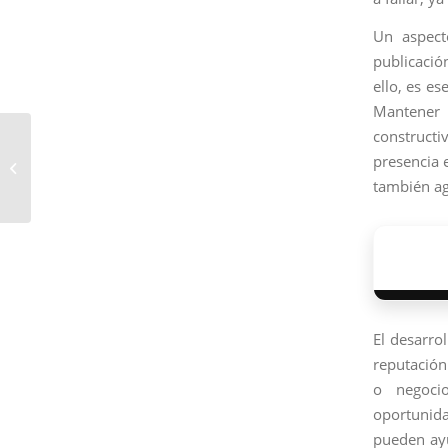
Un aspect
publicació
ello, es e
Mantener 
constructi
Elementos clave en el
presencia e
diseño de páginas web
también ag
SEO-friendly
El desarro
reputación
o negoci
oportunid
pueden ayu