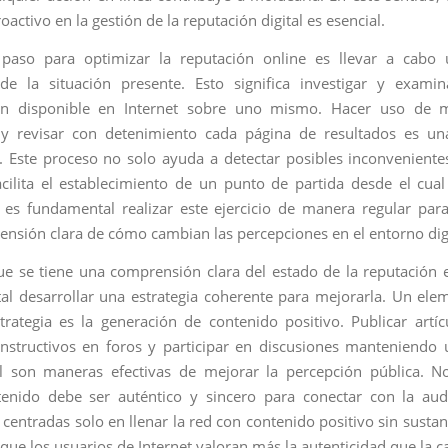
activo en la gestión de la reputación digital es esencial.
 paso para optimizar la reputación online es llevar a cabo u
de la situación presente. Esto significa investigar y examin
ón disponible en Internet sobre uno mismo. Hacer uso de 
y revisar con detenimiento cada página de resultados es una
. Este proceso no solo ayuda a detectar posibles inconveniente
cilita el establecimiento de un punto de partida desde el cual
es fundamental realizar este ejercicio de manera regular pa
nsión clara de cómo cambian las percepciones en el entorno digi
e se tiene una comprensión clara del estado de la reputación e
l desarrollar una estrategia coherente para mejorarla. Un ele
trategia es la generación de contenido positivo. Publicar artíc
nstructivos en foros y participar en discusiones manteniendo 
l son maneras efectivas de mejorar la percepción pública. N
enido debe ser auténtico y sincero para conectar con la aud
 centradas solo en llenar la red con contenido positivo sin susta
a que los usuarios de Internet valoran más la autenticidad que la c