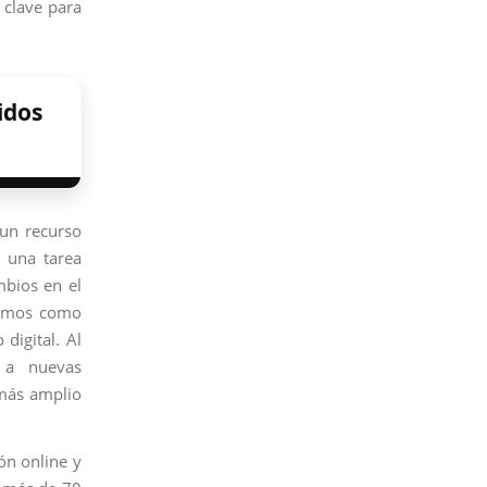
 clave para
idos
 un recurso
 una tarea
mbios en el
 somos como
digital. Al
s a nuevas
 más amplio
n online y