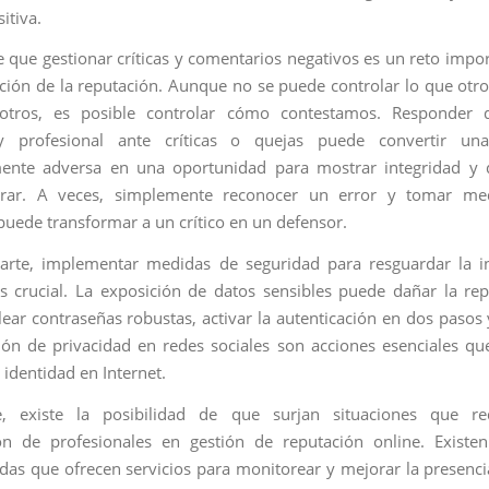
itiva.
e que gestionar críticas y comentarios negativos es un reto impor
ción de la reputación. Aunque no se puede controlar lo que otr
otros, es posible controlar cómo contestamos. Responder
 profesional ante críticas o quejas puede convertir una
mente adversa en una oportunidad para mostrar integridad y d
rar. A veces, simplemente reconocer un error y tomar me
 puede transformar a un crítico en un defensor.
parte, implementar medidas de seguridad para resguardar la i
s crucial. La exposición de datos sensibles puede dañar la re
lear contraseñas robustas, activar la autenticación en dos pasos y
ión de privacidad en redes sociales son acciones esenciales q
 identidad en Internet.
e, existe la posibilidad de que surjan situaciones que re
ión de profesionales en gestión de reputación online. Existe
adas que ofrecen servicios para monitorear y mejorar la presencia