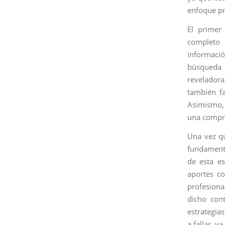
enfoque pro
El primer
completo 
informaci
búsqueda 
reveladora
también fa
Asimismo, 
una compre
Una vez qu
fundamenta
de esta es
aportes co
profesiona
dicho cont
estrategias
a fallar, y