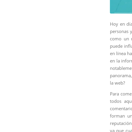
Hoy en día
personas y
como un r
puede infl
en línea h
en la info
notableme
panorama, 
la web?
Para comen
todos aqu
comentario
forman un
reputación
ya que cua