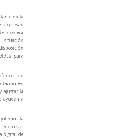
tante en la
os expresan
 de manera
 situación
isposición
didas para
nformación
putación en
 ajustar la
ue ayudan a
quieran la
n empresas
 digital de