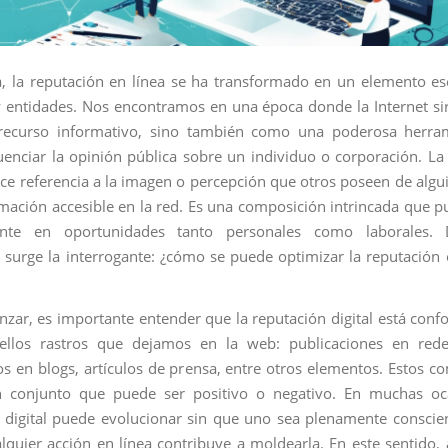
, la reputación en línea se ha transformado en un elemento es
 entidades. Nos encontramos en una época donde la Internet si
ecurso informativo, sino también como una poderosa herra
uenciar la opinión pública sobre un individuo o corporación. La
ace referencia a la imagen o percepción que otros poseen de algu
rmación accesible en la red. Es una composición intrincada que pu
nte en oportunidades tanto personales como laborales.
surge la interrogante: ¿cómo se puede optimizar la reputación 
zar, es importante entender que la reputación digital está con
ellos rastros que dejamos en la web: publicaciones en redes
s en blogs, artículos de prensa, entre otros elementos. Estos 
 conjunto que puede ser positivo o negativo. En muchas oca
 digital puede evolucionar sin que uno sea plenamente conscien
lquier acción en línea contribuye a moldearla. En este sentido,