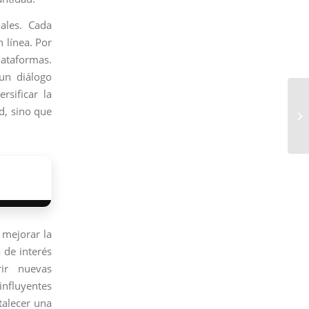
ales. Cada
 línea. Por
lataformas.
un diálogo
rsificar la
ad, sino que
 mejorar la
 de interés
ir nuevas
nfluyentes
talecer una