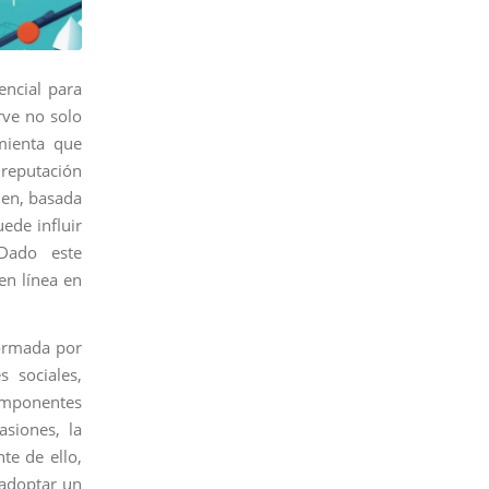
encial para
rve no solo
mienta que
 reputación
ien, basada
ede influir
 Dado este
en línea en
formada por
 sociales,
componentes
siones, la
te de ello,
 adoptar un