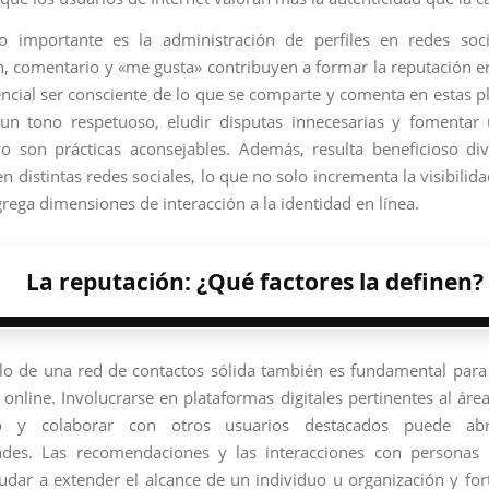
o importante es la administración de perfiles en redes soci
n, comentario y «me gusta» contribuyen a formar la reputación en
sencial ser consciente de lo que se comparte y comenta en estas p
un tono respetuoso, eludir disputas innecesarias y fomentar 
vo son prácticas aconsejables. Además, resulta beneficioso dive
n distintas redes sociales, lo que no solo incrementa la visibilid
rega dimensiones de interacción a la identidad en línea.
La reputación: ¿Qué factores la definen?
llo de una red de contactos sólida también es fundamental para
 online. Involucrarse en plataformas digitales pertinentes al área
o y colaborar con otros usuarios destacados puede abr
ades. Las recomendaciones y las interacciones con personas i
dar a extender el alcance de un individuo u organización y for