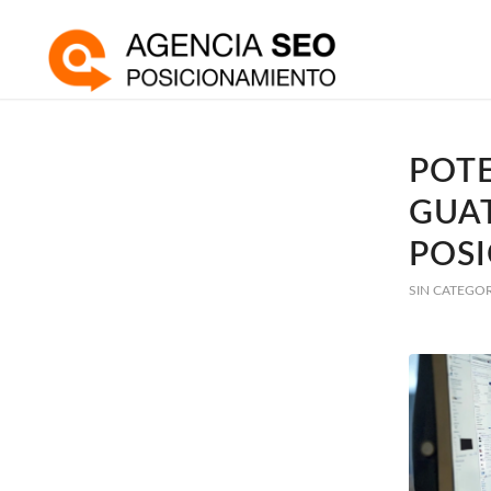
POT
GUA
POS
SIN CATEGO