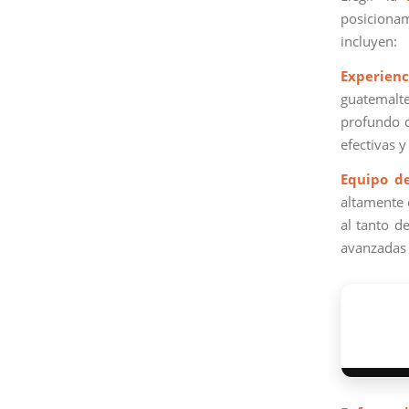
posicionam
incluyen:
Experienc
guatemalte
profundo d
efectivas 
Equipo d
altamente 
al tanto d
avanzadas 