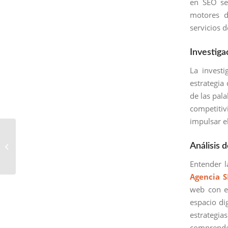
en SEO se
motores d
servicios 
Investiga
La investi
estrategia
de las pala
competitiv
impulsar el
Empresa SEO en San
Bartolomé Milpas Altas:
Análisis
Encabezando el
Entender l
Posicionamiento ...
Agencia 
web con el
espacio di
estrategi
comprende