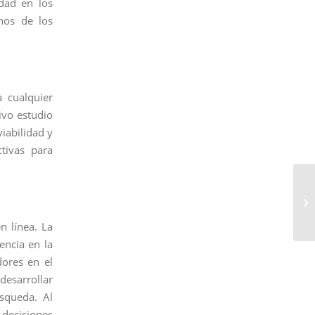
dad en los
nos de los
a cualquier
ivo estudio
viabilidad y
ctivas para
n línea. La
encia en la
dores en el
desarrollar
squeda. Al
decisiones