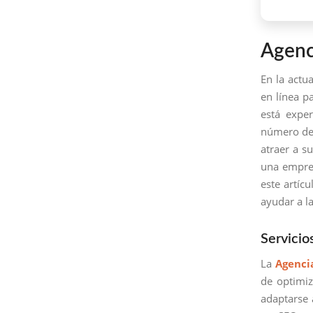
Agenc
En la actu
en línea p
está expe
número de 
atraer a s
una empres
este artíc
ayudar a l
Servici
La
Agenci
de optimi
adaptarse 