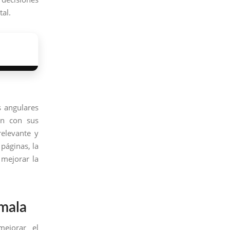
tal.
s angulares
ón con sus
relevante y
 páginas, la
 mejorar la
emala
ejorar el