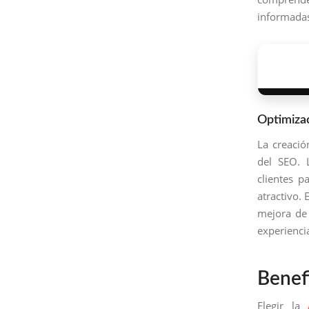
informadas
Optimiza
La creació
del SEO.
clientes p
atractivo. 
mejora de 
experienci
Benef
Elegir la