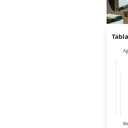
Tabl
Ag
Be