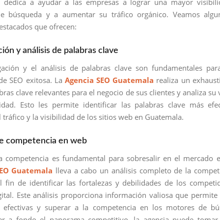
 dedica a ayudar a las empresas a lograr una mayor visibili
e búsqueda y a aumentar su tráfico orgánico. Veamos algu
destacados que ofrecen:
ción y análisis de palabras clave
gación y el análisis de palabras clave son fundamentales par
 de SEO exitosa. La
Agencia SEO Guatemala
realiza un exhaust
bras clave relevantes para el negocio de sus clientes y analiza su 
idad. Esto les permite identificar las palabras clave más efe
 tráfico y la visibilidad de los sitios web en Guatemala.
 de competencia en web
a competencia es fundamental para sobresalir en el mercado e
SEO Guatemala
lleva a cabo un análisis completo de la compet
 fin de identificar las fortalezas y debilidades de los competi
gital. Este análisis proporciona información valiosa que permite 
as efectivas y superar a la competencia en los motores de bú
r a fondo el panorama competitivo, la agencia puede tomar 