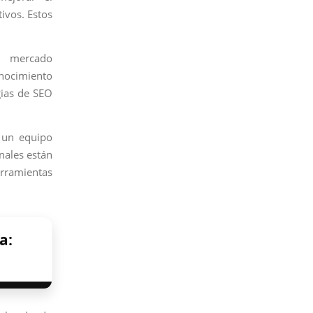
ivos. Estos
l mercado
onocimiento
gias de SEO
 un equipo
nales están
erramientas
a: