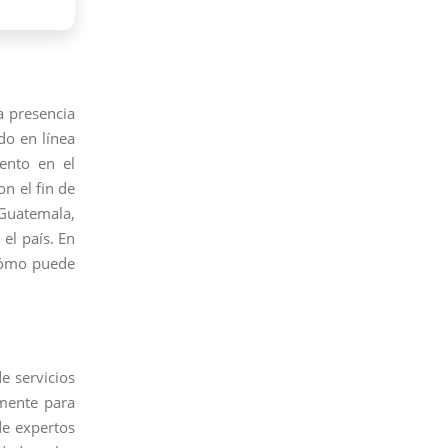
a presencia
do en línea
ento en el
n el fin de
 Guatemala,
el país. En
 cómo puede
e servicios
mente para
de expertos