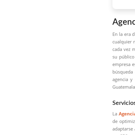
Agenc
En la era d
cualquier 
cada vez m
su público
empresa es
búsqueda e
agencia y
Guatemala
Servicio
La
Agenci
de optimi
adaptarse 