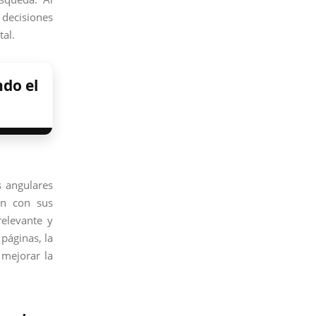
decisiones
tal.
do el
s angulares
ón con sus
relevante y
 páginas, la
 mejorar la