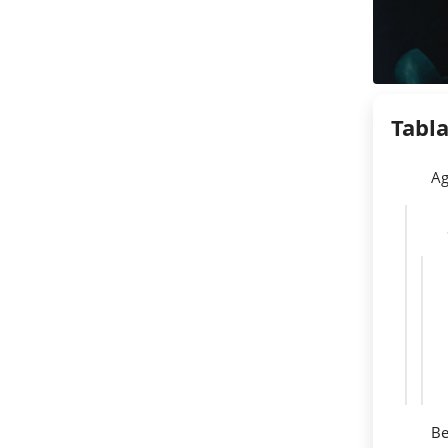
Tabl
Ag
Be