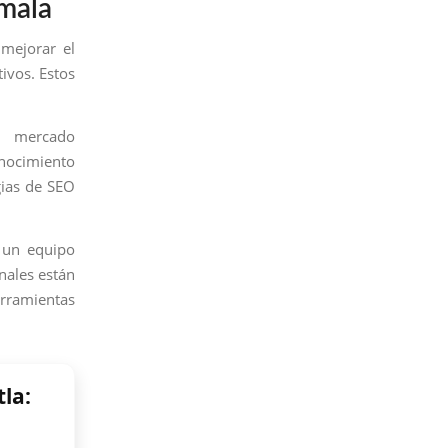
emala
mejorar el
ivos. Estos
l mercado
onocimiento
gias de SEO
 un equipo
nales están
erramientas
la: