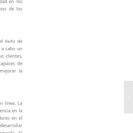
dad en los
nos de los
el éxito de
r a cabo un
s clientes,
 capaces de
 mejorar la
n línea. La
encia en la
dores en el
desarrollar
squeda. Al