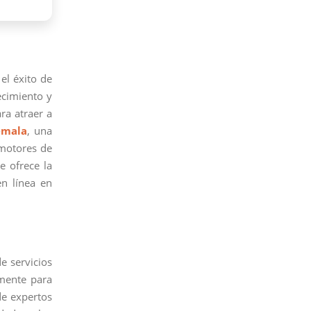
 el éxito de
ecimiento y
ra atraer a
emala
, una
 motores de
e ofrece la
n línea en
e servicios
mente para
de expertos