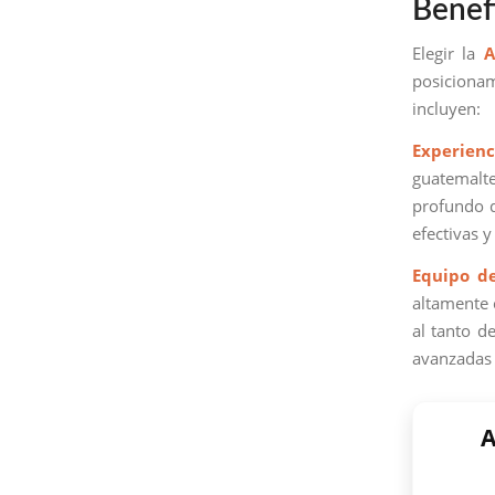
Benef
Elegir la
A
posicionam
incluyen:
Experienc
guatemalte
profundo d
efectivas 
Equipo d
altamente 
al tanto d
avanzadas 
A