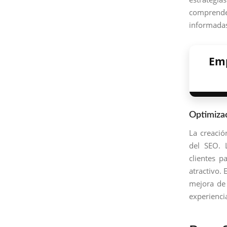
comprende
informadas
Emp
Optimiza
La creació
del SEO.
clientes p
atractivo. 
mejora de 
experienci