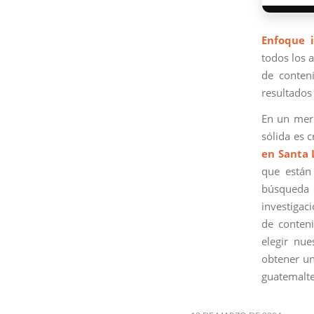
Enfoque i
todos los a
de conteni
resultados 
En un merc
sólida es 
en Santa 
que están
búsqueda 
investigac
de conteni
elegir nu
obtener un
guatemalte