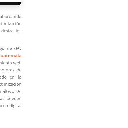
 abordando
optimización
aximiza los
egia de SEO
Guatemala
amiento web
motores de
rado en la
ptimización
malteco. Al
sas pueden
rno digital