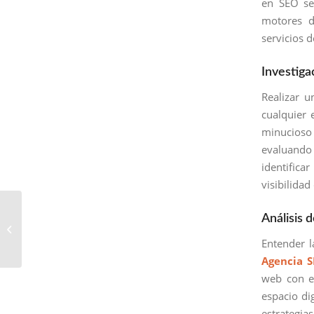
en SEO se
motores d
servicios 
Investiga
Realizar u
cualquier 
minucioso 
evaluando 
identifica
visibilidad
Empresa SEO en
Análisis
Quetzaltenango:
Dirigiendo el
Entender l
Posicionamiento Web
Agencia 
web con el
espacio di
estrategi