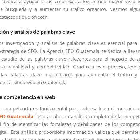
 dedica a ayudar a las empresas a lograr una mayor visibili
e búsqueda y a aumentar su tráfico orgánico. Veamos algu
destacados que ofrecen:
ción y análisis de palabras clave
na investigación y análisis de palabras clave es esencial para 
estrategia de SEO. La Agencia SEO Guatemala se dedica a lleva
estudio de las palabras clave relevantes para el negocio de su
su viabilidad y competitividad. Gracias a este proceso, son
r las palabras clave más eficaces para aumentar el tráfico y
 de los sitios web en Guatemala.
 de competencia en web
a competencia es fundamental para sobresalir en el mercado e
SEO Guatemala
lleva a cabo un análisis completo de la compet
 fin de identificar las fortalezas y debilidades de los competi
gital. Este análisis proporciona información valiosa que permite 
as efectivas y superar a la competencia en los motores de bú