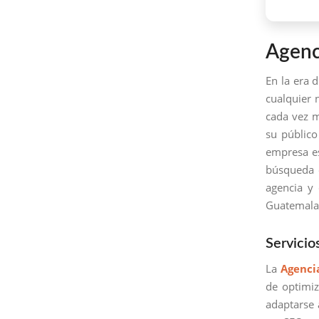
Agenc
En la era d
cualquier 
cada vez m
su público
empresa es
búsqueda e
agencia y
Guatemala
Servicio
La
Agenci
de optimi
adaptarse 