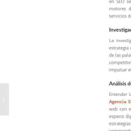
en SEO se
motores d
servicios 
Investiga
La investi
estrategia
de las pala
competitiv
impulsar el
Análisis
Agencia SEO en
Entender l
Amatitlán: Liderando el
Agencia 
Posicionamiento Web
web con el
espacio di
estrategi
comprende