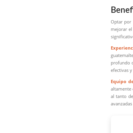
Benef
Optar por
mejorar el
significati
Experienc
guatemalte
profundo d
efectivas 
Equipo d
altamente 
al tanto d
avanzadas 