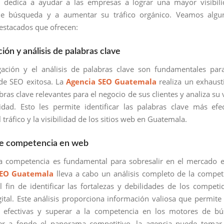
 dedica a ayudar a las empresas a lograr una mayor visibili
e búsqueda y a aumentar su tráfico orgánico. Veamos algu
destacados que ofrecen:
ción y análisis de palabras clave
gación y el análisis de palabras clave son fundamentales par
 de SEO exitosa. La
Agencia SEO Guatemala
realiza un exhaust
bras clave relevantes para el negocio de sus clientes y analiza su 
idad. Esto les permite identificar las palabras clave más efe
 tráfico y la visibilidad de los sitios web en Guatemala.
 de competencia en web
a competencia es fundamental para sobresalir en el mercado e
SEO Guatemala
lleva a cabo un análisis completo de la compet
 fin de identificar las fortalezas y debilidades de los competi
gital. Este análisis proporciona información valiosa que permite 
as efectivas y superar a la competencia en los motores de bú
r a fondo el panorama competitivo, la agencia puede tomar 