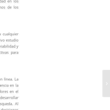
dad en los
nos de los
a cualquier
ivo estudio
viabilidad y
ctivas para
n línea. La
encia en la
dores en el
desarrollar
squeda. Al
decisiones