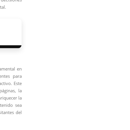
tal.
damental en
entes para
ctivo. Este
páginas, la
riquecer la
ntenido sea
itantes del