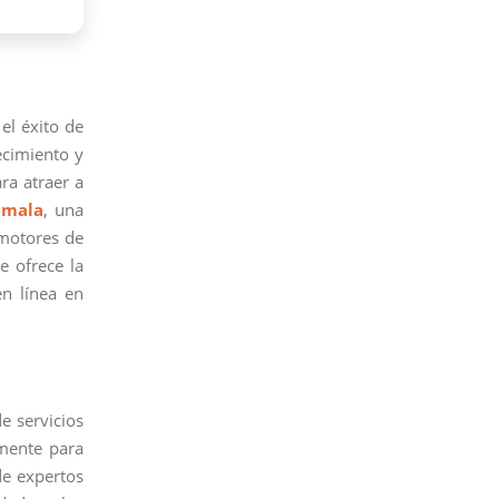
 el éxito de
ecimiento y
ra atraer a
emala
, una
 motores de
e ofrece la
n línea en
e servicios
mente para
de expertos