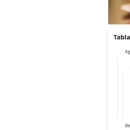
Tabl
Ag
Be