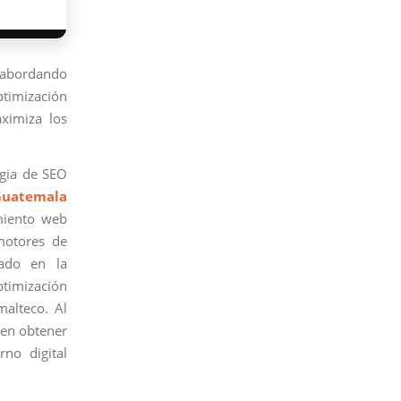
 abordando
optimización
aximiza los
egia de SEO
Guatemala
amiento web
motores de
rado en la
ptimización
malteco. Al
den obtener
no digital