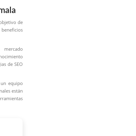
emala
objetivo de
 beneficios
l mercado
onocimiento
gias de SEO
 un equipo
nales están
erramientas