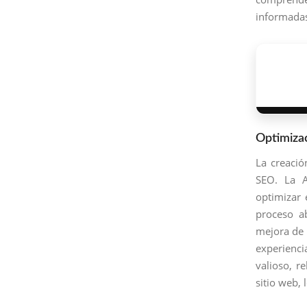
informadas
Optimiza
La creació
SEO. La A
optimizar 
proceso ab
mejora de 
experienci
valioso, r
sitio web, 