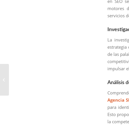
en SEO se
motores d
servicios 
Investiga
La investi
estrategia
de las pala
competitiv
impulsar el
Servicios SEO en
Chinautla: Liderando el
Análisis
Posicionamiento Web
Comprende
Agencia 
para identi
Esto propo
la compete