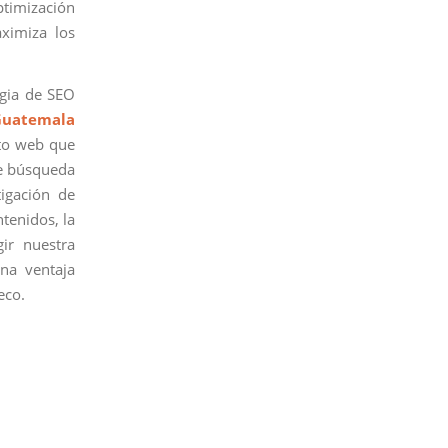
optimización
aximiza los
egia de SEO
Guatemala
nto web que
de búsqueda
tigación de
ntenidos, la
ir nuestra
na ventaja
eco.