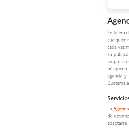
Agenc
En la era d
cualquier 
cada vez m
su público
empresa es
búsqueda e
agencia y
Guatemala
Servici
La
Agenci
de optimi
adaptarse 