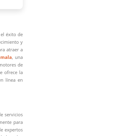
 el éxito de
ecimiento y
ra atraer a
emala
, una
 motores de
e ofrece la
n línea en
e servicios
mente para
de expertos