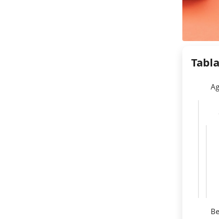
Tabl
Ag
Be