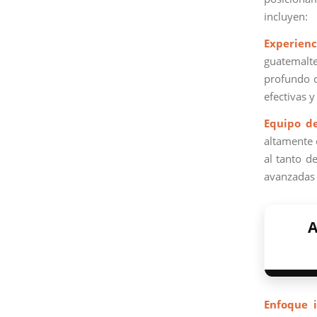
incluyen:
Experienc
guatemalte
profundo d
efectivas 
Equipo d
altamente 
al tanto d
avanzadas 
A
Enfoque i