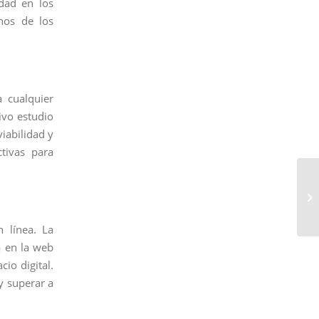
dad en los
nos de los
a cualquier
ivo estudio
viabilidad y
ctivas para
 línea. La
a en la web
cio digital.
y superar a