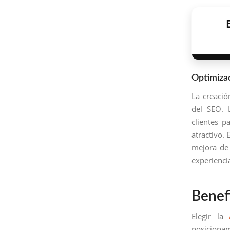
Optimiza
La creació
del SEO.
clientes p
atractivo. 
mejora de 
experienci
Benef
Elegir la
posicionam