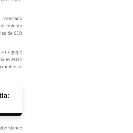
l mercado
onocimiento
gias de SEO
 un equipo
nales están
erramientas
la:
 abordando