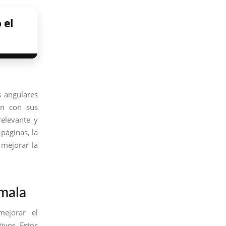
 el
s angulares
ón con sus
relevante y
 páginas, la
 mejorar la
emala
ejorar el
ivos. Estos