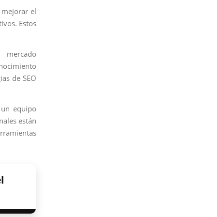
mejorar el
ivos. Estos
l mercado
onocimiento
gias de SEO
 un equipo
nales están
erramientas
l