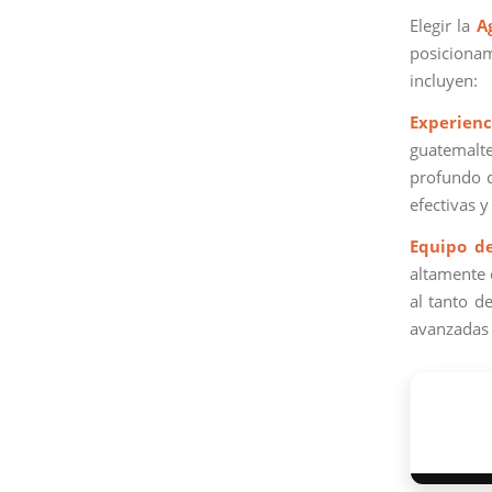
Elegir la
A
posicionam
incluyen:
Experienc
guatemalte
profundo d
efectivas 
Equipo d
altamente 
al tanto d
avanzadas 