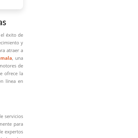
as
 el éxito de
ecimiento y
ra atraer a
emala
, una
 motores de
e ofrece la
n línea en
e servicios
mente para
de expertos