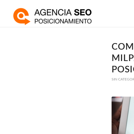
COM
MILP
POS
SIN CATEGO