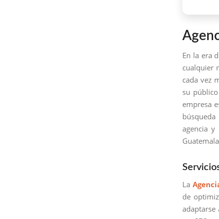
Agenc
En la era d
cualquier 
cada vez m
su público
empresa es
búsqueda e
agencia y
Guatemala
Servicio
La
Agenci
de optimi
adaptarse 