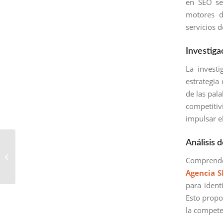
en SEO se
motores d
servicios 
Investiga
La investi
estrategia
de las pala
competitiv
impulsar el
Potenciadores SEO en
Análisis
Santiago
Comprende
Sacatepéquez:
Agencia 
Liderando el
Posicionamiento W...
para identi
Esto propo
la compete