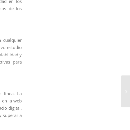
dad en los
nos de los
a cualquier
ivo estudio
viabilidad y
ctivas para
 línea. La
a en la web
cio digital.
y superar a