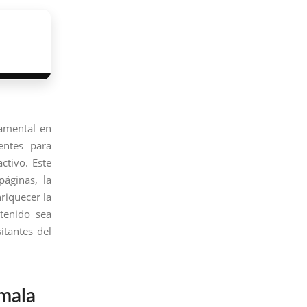
damental en
entes para
ctivo. Este
páginas, la
riquecer la
ntenido sea
itantes del
emala