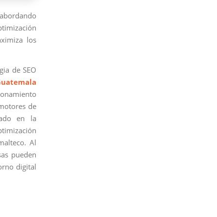
 abordando
optimización
aximiza los
egia de SEO
Guatemala
cionamiento
 motores de
rado en la
ptimización
malteco. Al
sas pueden
rno digital