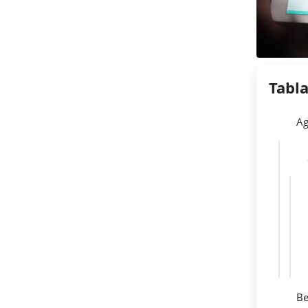
Tabl
Ag
Be