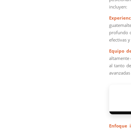
incluyen:
Experienc
guatemalte
profundo d
efectivas 
Equipo d
altamente 
al tanto d
avanzadas 
Enfoque i