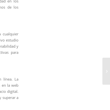
dad en los
nos de los
a cualquier
ivo estudio
viabilidad y
ctivas para
 línea. La
a en la web
cio digital.
y superar a