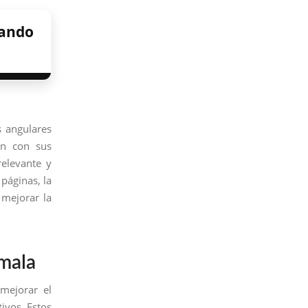
zando
s angulares
ón con sus
relevante y
 páginas, la
 mejorar la
emala
mejorar el
ivos. Estos