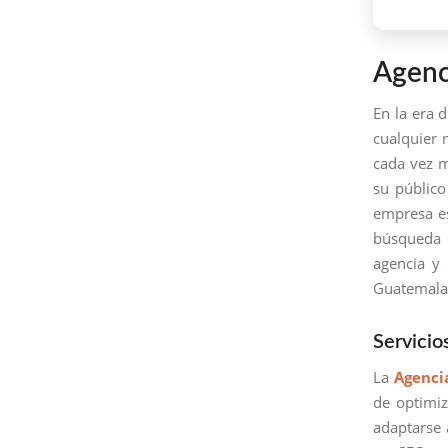
Agenc
En la era d
cualquier 
cada vez m
su público
empresa es
búsqueda e
agencia y
Guatemala
Servici
La
Agenci
de optimi
adaptarse 