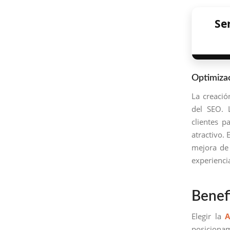
Se
Optimiza
La creació
del SEO.
clientes p
atractivo. 
mejora de 
experienci
Benef
Elegir la
A
posicionam