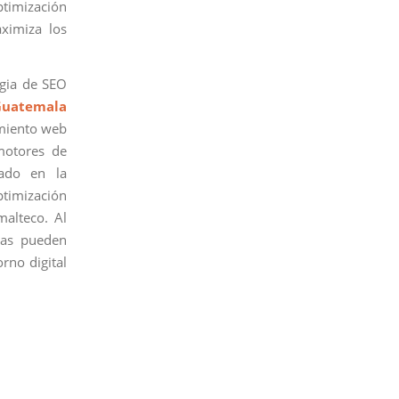
optimización
aximiza los
egia de SEO
Guatemala
amiento web
motores de
rado en la
ptimización
malteco. Al
sas pueden
rno digital