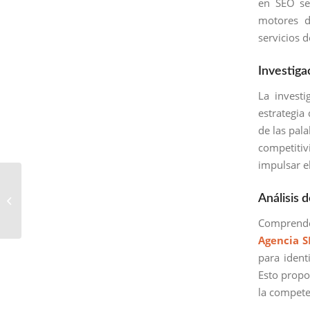
en SEO se
motores d
servicios 
Investiga
La investi
estrategia
de las pala
competitiv
impulsar el
Empresa SEO en San
Bartolomé Milpas Altas:
Análisis
Liderando el
Comprende
Posicionamiento We...
Agencia 
para identi
Esto propo
la compete