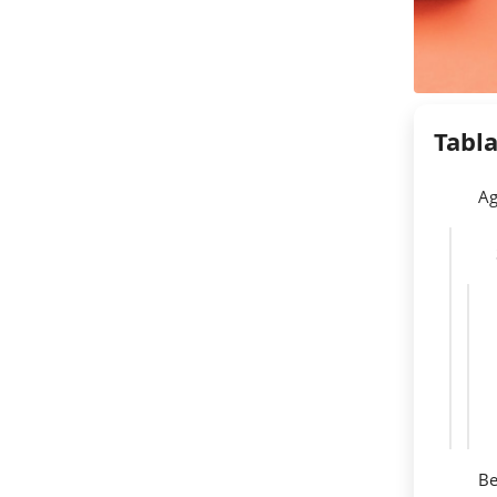
Tabl
Ag
Be