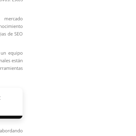
l mercado
onocimiento
gias de SEO
 un equipo
nales están
erramientas
:
 abordando