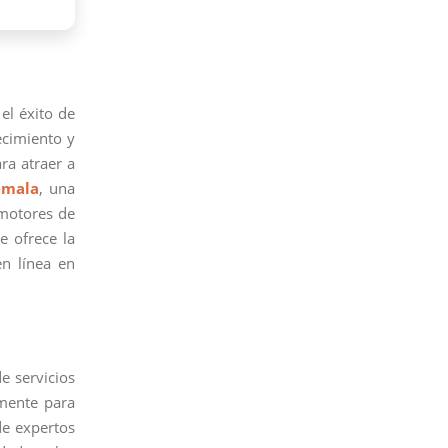
 el éxito de
ecimiento y
ra atraer a
emala
, una
 motores de
e ofrece la
n línea en
e servicios
mente para
de expertos