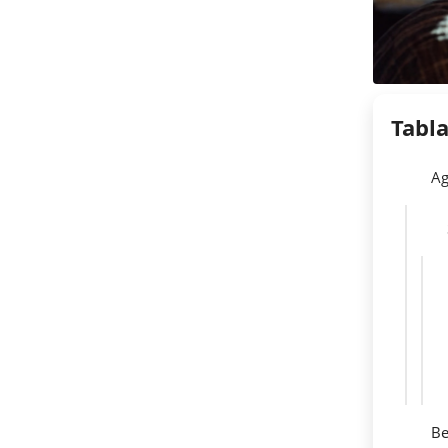
Tabl
Ag
Be