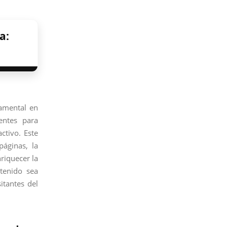
a:
damental en
entes para
ctivo. Este
páginas, la
riquecer la
ntenido sea
itantes del