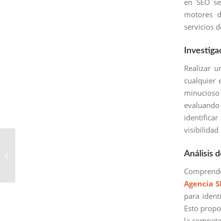
en SEO se
motores d
servicios 
Investiga
Realizar u
cualquier 
minucioso 
evaluando 
identifica
visibilidad
Agencia SEO en Villa
Análisis
Nueva: Dirigiendo el
Posicionamiento Web
Comprende
Agencia 
para identi
Esto propo
la compete