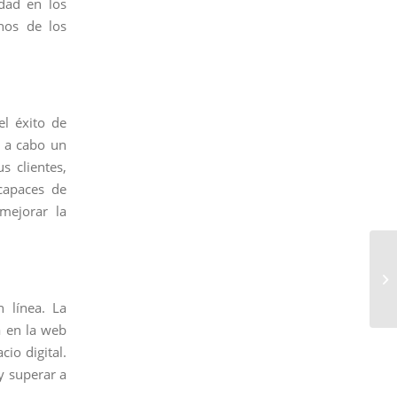
dad en los
nos de los
el éxito de
r a cabo un
s clientes,
 capaces de
 mejorar la
 línea. La
a en la web
cio digital.
y superar a