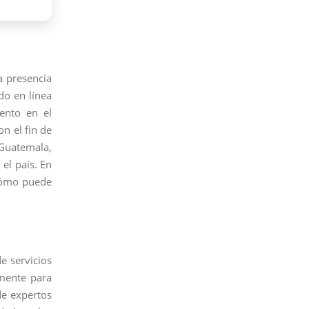
a presencia
do en línea
ento en el
n el fin de
 Guatemala,
el país. En
 cómo puede
e servicios
mente para
de expertos