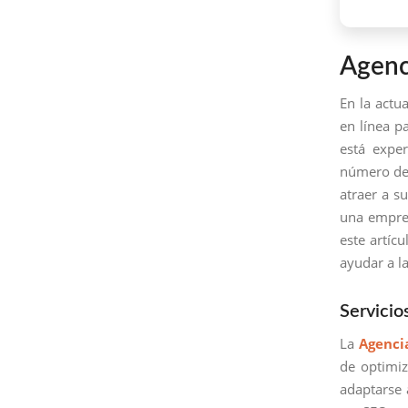
Agenc
En la actu
en línea p
está expe
número de 
atraer a s
una empres
este artíc
ayudar a l
Servicio
La
Agenci
de optimi
adaptarse 