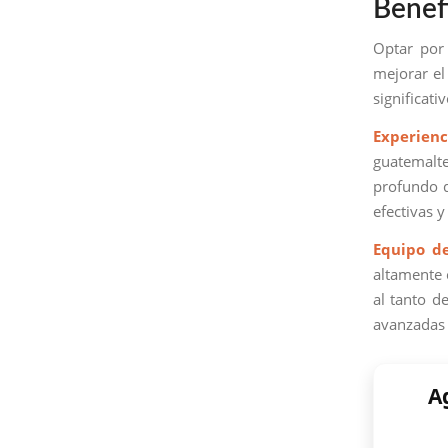
Benef
Optar por
mejorar el
significati
Experienc
guatemalte
profundo d
efectivas 
Equipo d
altamente 
al tanto d
avanzadas 
A