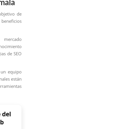
emala
bjetivo de
 beneficios
l mercado
onocimiento
gias de SEO
 un equipo
nales están
erramientas
 del
eb