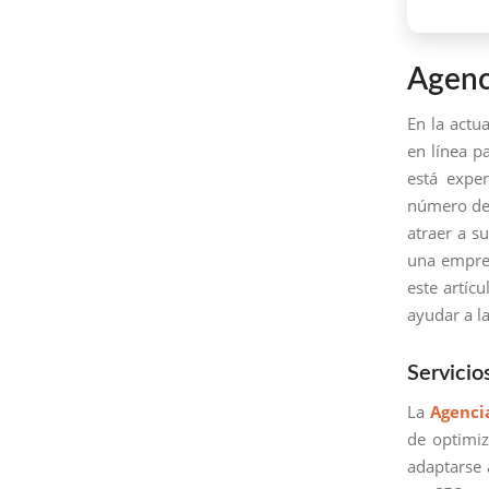
Agenc
En la actu
en línea p
está expe
número de 
atraer a s
una empres
este artíc
ayudar a l
Servicio
La
Agenci
de optimi
adaptarse 