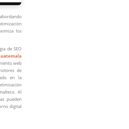
 abordando
optimización
aximiza los
egia de SEO
Guatemala
amiento web
motores de
rado en la
ptimización
malteco. Al
sas pueden
rno digital