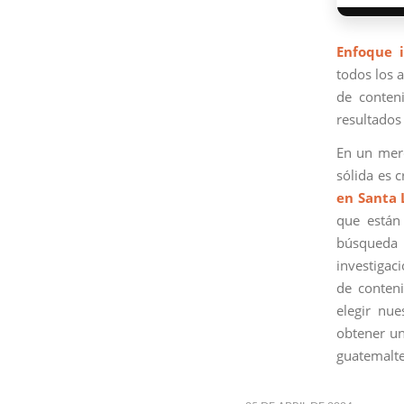
Enfoque i
todos los a
de conteni
resultados 
En un merc
sólida es 
en Santa 
que están
búsqueda 
investigac
de conteni
elegir nu
obtener un
guatemalte