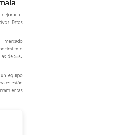
emala
mejorar el
ivos. Estos
l mercado
onocimiento
gias de SEO
 un equipo
nales están
erramientas
: