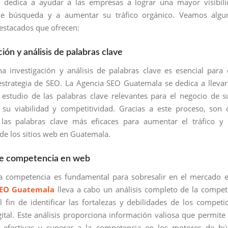
 dedica a ayudar a las empresas a lograr una mayor visibili
e búsqueda y a aumentar su tráfico orgánico. Veamos algu
destacados que ofrecen:
ción y análisis de palabras clave
na investigación y análisis de palabras clave es esencial para 
estrategia de SEO. La Agencia SEO Guatemala se dedica a lleva
estudio de las palabras clave relevantes para el negocio de su
su viabilidad y competitividad. Gracias a este proceso, son
r las palabras clave más eficaces para aumentar el tráfico y
 de los sitios web en Guatemala.
 de competencia en web
a competencia es fundamental para sobresalir en el mercado e
SEO Guatemala
lleva a cabo un análisis completo de la compet
 fin de identificar las fortalezas y debilidades de los competi
gital. Este análisis proporciona información valiosa que permite 
as efectivas y superar a la competencia en los motores de bú