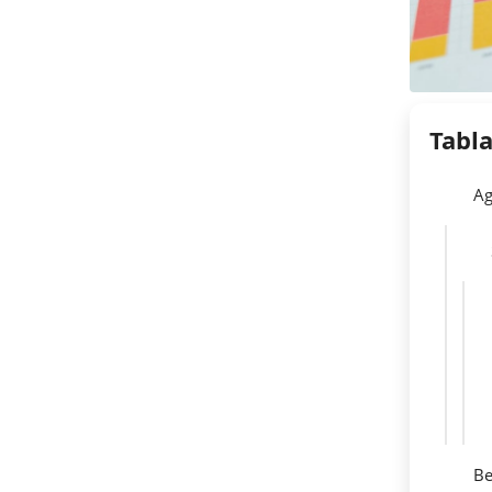
Tabl
Ag
Be