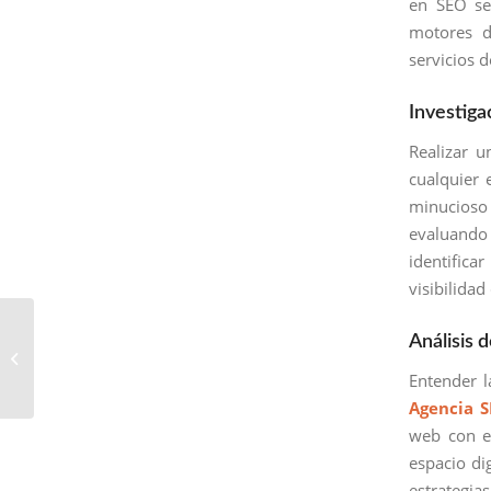
en SEO se
motores d
servicios 
Investiga
Realizar u
cualquier 
minucioso 
evaluando 
identifica
visibilidad
Empresa SEO en San
Análisis
Lucas Sacatepéquez:
Dirigiendo el
Entender l
Posicionamiento Web
Agencia 
web con el
espacio di
estrategi