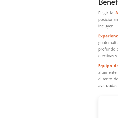
Benef
Elegir la
A
posicionam
incluyen:
Experienc
guatemalte
profundo d
efectivas 
Equipo d
altamente 
al tanto d
avanzadas 