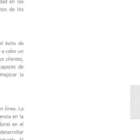
dad en los
nos de los
el éxito de
r a cabo un
s clientes,
 capaces de
 mejorar la
n línea. La
encia en la
dores en el
desarrollar
squeda. Al