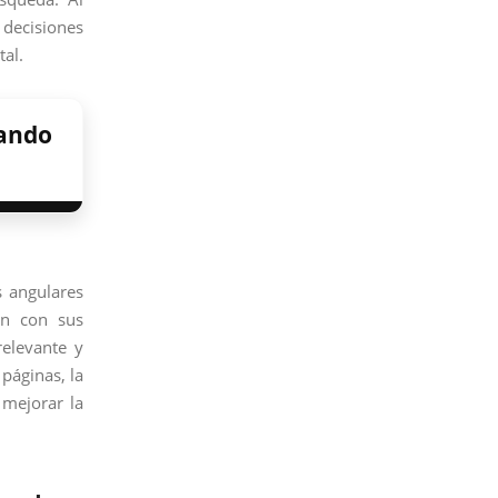
decisiones
tal.
rando
s angulares
ón con sus
relevante y
 páginas, la
 mejorar la