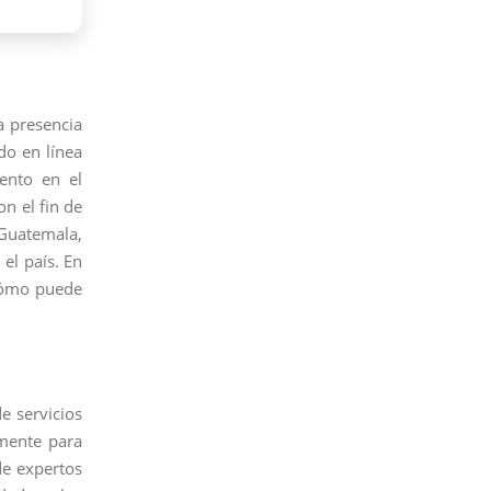
a presencia
do en línea
ento en el
n el fin de
 Guatemala,
el país. En
 cómo puede
e servicios
mente para
de expertos