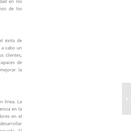
dad en los
nos de los
el éxito de
r a cabo un
s clientes,
 capaces de
 mejorar la
n línea. La
encia en la
dores en el
desarrollar
squeda. Al