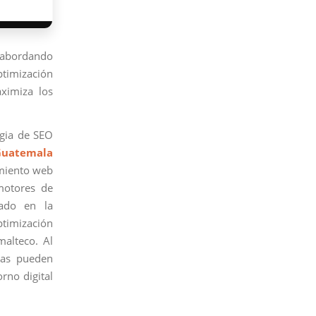
 abordando
optimización
aximiza los
egia de SEO
Guatemala
amiento web
motores de
rado en la
ptimización
malteco. Al
sas pueden
rno digital