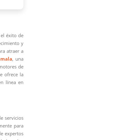
 el éxito de
ecimiento y
ra atraer a
emala
, una
 motores de
e ofrece la
n línea en
e servicios
mente para
de expertos