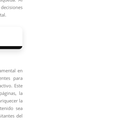
decisiones
tal.
damental en
entes para
ctivo. Este
páginas, la
riquecer la
ntenido sea
itantes del