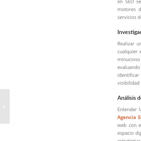
en SEO se
motores d
servicios 
Investiga
Realizar u
cualquier 
minucioso 
evaluando 
identifica
visibilidad
Agencia de Marketing
Análisis
Digital SEO en San
Entender l
Lucas Sacatepéquez:
Agencia 
Liderando el
Posicionamiento...
web con el
espacio di
estrategi