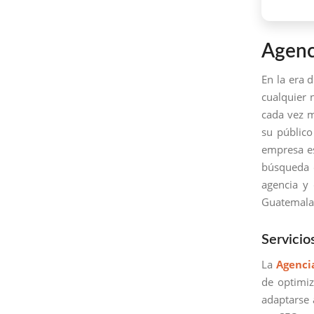
Agenc
En la era d
cualquier 
cada vez m
su público
empresa es
búsqueda e
agencia y
Guatemala
Servici
La
Agenci
de optimi
adaptarse 