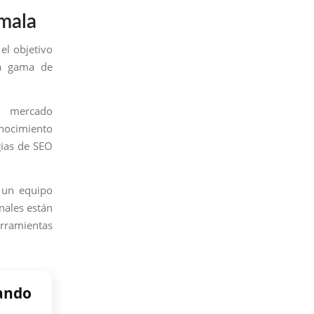
emala
el objetivo
ia gama de
l mercado
onocimiento
gias de SEO
 un equipo
nales están
erramientas
rando