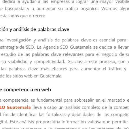
 dedica a ayudar a las empresas a lograr una mayor visibili
e búsqueda y a aumentar su tráfico orgánico. Veamos algu
destacados que ofrecen:
ción y análisis de palabras clave
na investigación y análisis de palabras clave es esencial para 
estrategia de SEO. La Agencia SEO Guatemala se dedica a lleva
estudio de las palabras clave relevantes para el negocio de su
su viabilidad y competitividad. Gracias a este proceso, son
r las palabras clave más eficaces para aumentar el tráfico y
 de los sitios web en Guatemala.
 de competencia en web
a competencia es fundamental para sobresalir en el mercado e
SEO Guatemala
lleva a cabo un análisis completo de la compet
 fin de identificar las fortalezas y debilidades de los competi
gital. Este análisis proporciona información valiosa que permite 
as efectivas y superar a la competencia en los motores de bú