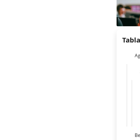
Tabl
Ag
Be