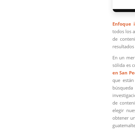
Enfoque i
todos los a
de conteni
resultados 
En un merc
sólida es 
en San P
que están
búsqueda 
investigac
de conteni
elegir nu
obtener un
guatemalte